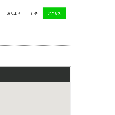
おたより
行事
アクセス