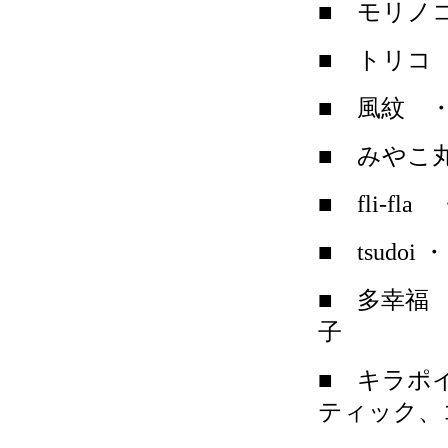
■ モリノ
■ トリコ
■ 風紋 
■ みやこ
■
fli-fla
・
■ tsudoi
・
■ 多幸福
子
■ キラポ
ティック、