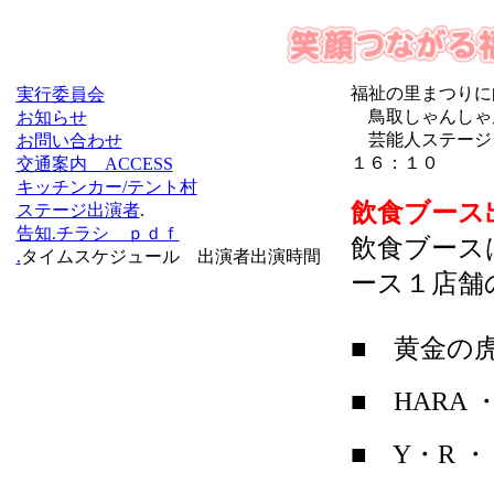
福祉の里まつりに
実行委員会
鳥取しゃんしゃ
お知らせ
芸能人ステージ「
お問い合わせ
１６：１０
交通案内 ACCESS
キッチンカー/テント村
飲食ブース
ステージ出演者
.
告知.チラシ ｐｄｆ
飲食ブース
.
タイムスケジュール 出演者出演時間
ース１店舗
■ 黄金の
■
HARA
■ Y
・
R
・