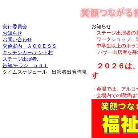
お知らせ
実行委員会
ステージ出演者の
お知らせ
ワークショップ、
お問い合わせ
中学生以上のボラ
交通案内 ＡＣＣＥＳＳ
バザー出店者を募
キッチンカー/テント村
ステージ出演者
.
２０２６は
告知/チラシ ｐｄｆ
タイムスケジュール 出演者出演時間
.
す
・会場では、アルコ
・会場内での喫煙は