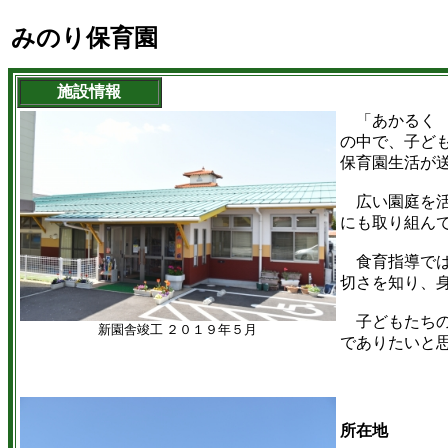
みのり保育園
施設情報
「あかるく 
の中で、子ど
保育園生活が
広い園庭を活
にも取り組ん
食育指導では
切さを知り、
子どもたちの
新園舎竣工 ２０１９年５月
でありたいと
所在地