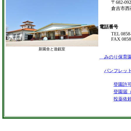
〒682-09
倉吉市西福
電話番号
TEL 0858
FAX 0858
新園舎と遊戯室
みのり保育園
パンフレッ
登園許
登園届
投薬依